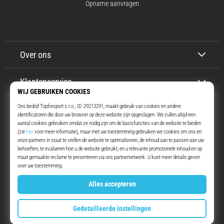
Opname aanvragen
Over ons
Klantenservice
Top4Running.nl
Meer dan 16 jaar motiveren wij jou om te gaan lopen. Sneller. Met ons.
Elke dag.
Instagram
YouTube
© 2010 – 2026
Top4Running.nl