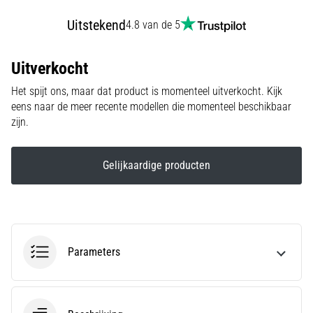
run
snelheid,
Uitstekend
4.8 van de 5
wendbaarheid
en
Uitverkocht
richtingsveranderingen.
Hoe
Het spijt ons, maar dat product is momenteel uitverkocht. Kijk
voer
eens naar de meer recente modellen die momenteel beschikbaar
je
zijn.
deze
correct
uit,
Gelijkaardige producten
waar…
6. 8. 2026
•
7 min. lezen
Parameters
Hardlopersknie:
Oorzaken,
Behandeling