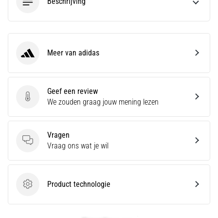
Beschrijving
en
Preventie
Hardlopersknie,
ook
wel
Meer van adidas
adidas
bekend
als
het
Geef een review
iliotibiale
Geef een review
We zouden graag jouw mening lezen
bandsyndroom
(ITBS),
is
Vragen
een
Vragen
Vraag ons wat je wil
zeer
veelvoorkomend
gezondheidsprobleem…
Product technologie
Product technologie
Toon
alle