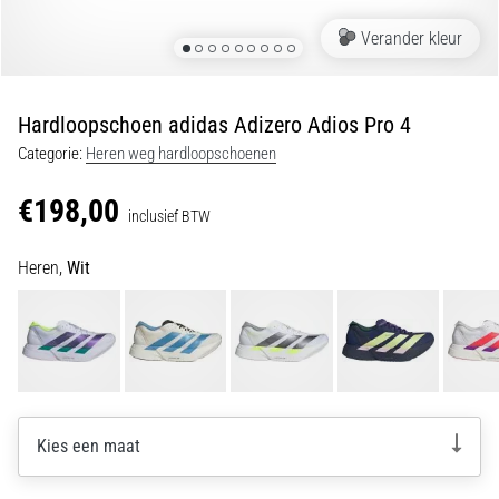
Shuttlerun
Verander kleur
en
piepjestest:
Wat
Hardloopschoen adidas Adizero Adios Pro 4
zijn
Categorie:
Heren weg hardloopschoenen
ze
en
€198,00
hoe
inclusief BTW
voer
Heren,
Wit
je
ze
uit?
In
de
praktijk
test
Kies een maat
de
shuttle