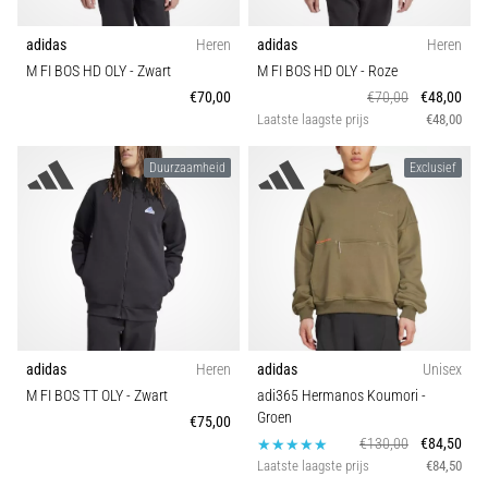
run
snelheid,
adidas
Heren
adidas
Heren
wendbaarheid
M FI BOS HD OLY
- Zwart
M FI BOS HD OLY
- Roze
en
€70,00
€70,00
€48,00
richtingsveranderingen.
Laatste laagste prijs
€48,00
Hoe
voer
Duurzaamheid
Exclusief
je
deze
correct
uit,
waar…
6. 8. 2026
•
adidas
Heren
adidas
Unisex
7 min. lezen
M FI BOS TT OLY
- Zwart
adi365 Hermanos Koumori
-
Hardlopersknie:
Groen
€75,00
Oorzaken,
€130,00
€84,50
Behandeling
Laatste laagste prijs
€84,50