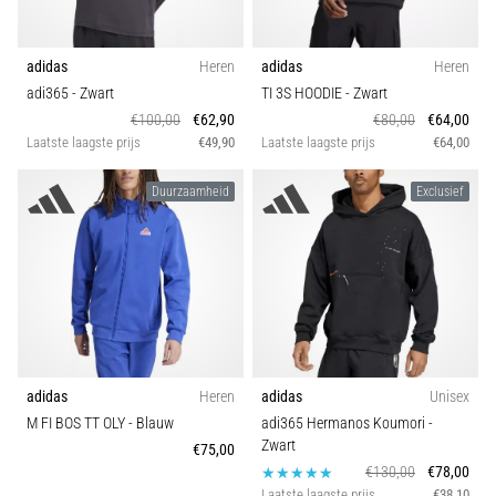
artikelen
adidas
Heren
adidas
Heren
adi365
- Zwart
TI 3S HOODIE
- Zwart
€100,00
€62,90
€80,00
€64,00
Laatste laagste prijs
€49,90
Laatste laagste prijs
€64,00
Duurzaamheid
Exclusief
adidas
Heren
adidas
Unisex
M FI BOS TT OLY
- Blauw
adi365 Hermanos Koumori
-
Zwart
€75,00
€130,00
€78,00
Laatste laagste prijs
€38,10