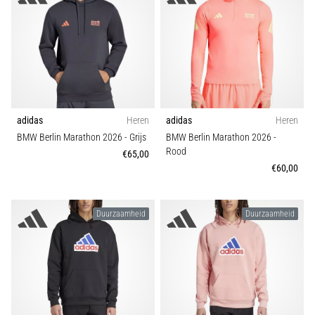
Collectie
Shuttlerun
en
Kenmerk
piepjestest:
Wat
Duurzaamheid
zijn
ze
en
adidas
Heren
adidas
Heren
Seizoen
hoe
BMW Berlin Marathon 2026
- Grijs
BMW Berlin Marathon 2026
-
Rood
voer
€65,00
€60,00
je
ze
uit?
Duurzaamheid
Duurzaamheid
In
de
praktijk
test
de
shuttle