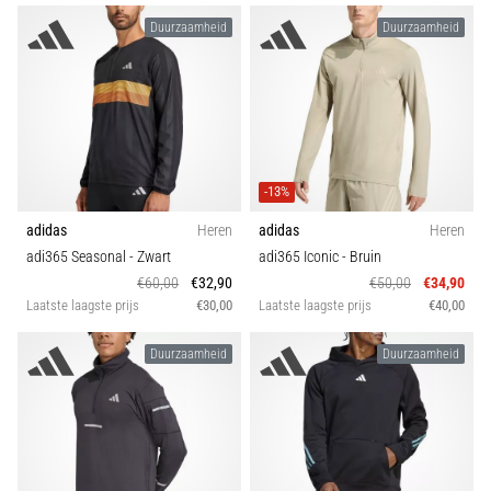
en
Duurzaamheid
Duurzaamheid
Preventie
Hardlopersknie,
ook
wel
bekend
als
het
-13%
iliotibiale
adidas
Heren
adidas
Heren
bandsyndroom
adi365 Seasonal
- Zwart
adi365 Iconic
- Bruin
(ITBS),
is
€60,00
€32,90
€50,00
€34,90
Laatste laagste prijs
€30,00
Laatste laagste prijs
€40,00
een
zeer
veelvoorkomend
Duurzaamheid
Duurzaamheid
gezondheidsprobleem…
Toon
alle