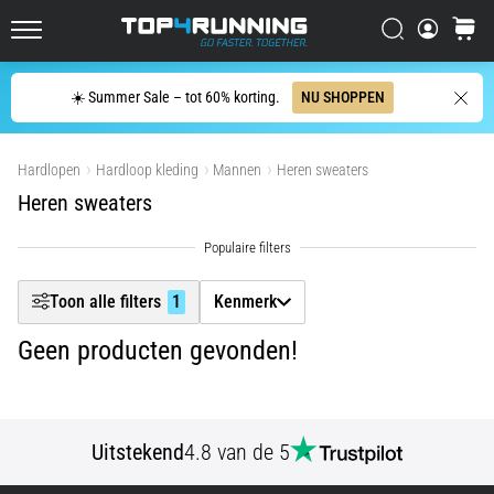
één
Filtr
zin
Zoeken op
winkel
Top4Running.nl
samenvatten:
het
Zoeken
☀️ Summer Sale – tot 60% korting.
NU SHOPPEN
Producten tonen
doet
pijn,
maar
Hardlopen
Hardloop kleding
Mannen
Heren sweaters
het
Heren sweaters
is
het
waard!
Welke
Toon alle filters
1
Kenmerk
voordelen
biedt
Geen producten gevonden!
het,
…
7. 8. 2026
Uitstekend
4.8 van de 5
•
6 min. lezen