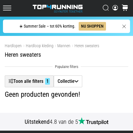
hardloper
Filtr
Zoeken op
winkel
wel
Top4Running.nl
eens
in
Zoeken
☀️ Summer Sale – tot 60% korting.
NU SHOPPEN
Producten tonen
zijn
leven,
of
Hardlopen
Hardloop kleding
Mannen
Heren sweaters
je
Heren sweaters
nu
een
amateur
bent
Toon alle filters
1
Collectie
of
een
Geen producten gevonden!
pro.
Wat
zijn
de
Uitstekend
4.8 van de 5
meest…